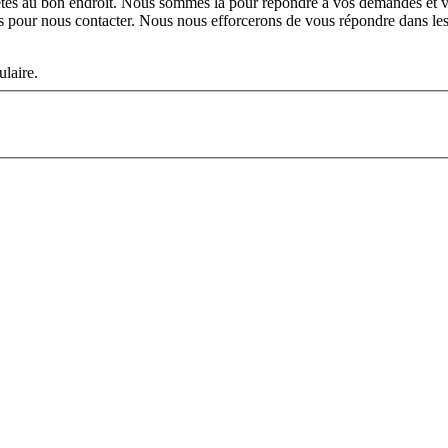
êtes au bon endroit. Nous sommes là pour répondre à vos demandes et vo
es pour nous contacter. Nous nous efforcerons de vous répondre dans les
ulaire.